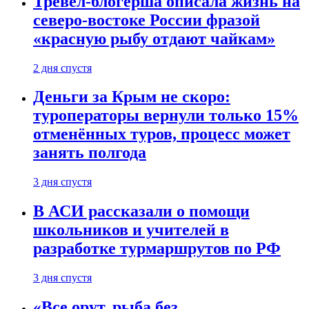
Тревел-блогерша описала жизнь на
северо-востоке России фразой
«красную рыбу отдают чайкам»
2 дня спустя
Деньги за Крым не скоро:
туроператоры вернули только 15%
отменённых туров, процесс может
занять полгода
3 дня спустя
В АСИ рассказали о помощи
школьников и учителей в
разработке турмаршрутов по РФ
3 дня спустя
«Все орут, рыба без