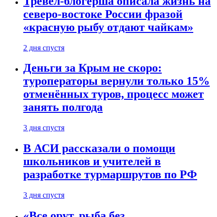
Тревел-блогерша описала жизнь на
северо-востоке России фразой
«красную рыбу отдают чайкам»
2 дня спустя
Деньги за Крым не скоро:
туроператоры вернули только 15%
отменённых туров, процесс может
занять полгода
3 дня спустя
В АСИ рассказали о помощи
школьников и учителей в
разработке турмаршрутов по РФ
3 дня спустя
«Все орут, рыба без