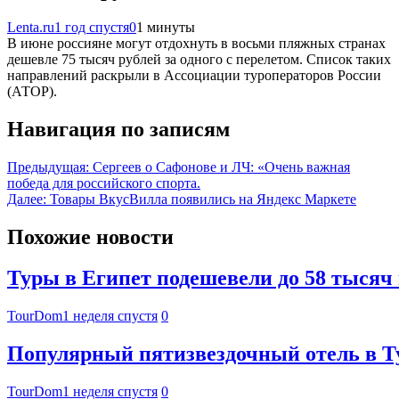
Lenta.ru
1 год спустя
0
1 минуты
В июне россияне могут отдохнуть в восьми пляжных странах
дешевле 75 тысяч рублей за одного с перелетом. Список таких
направлений раскрыли в Ассоциации туроператоров России
(АТОР).
Навигация по записям
Предыдущая:
Сергеев о Сафонове и ЛЧ: «Очень важная
победа для российского спорта.
Далее:
Товары ВкусВилла появились на Яндекс Маркете
Похожие новости
Туры в Египет подешевели до 58 тысяч 
TourDom
1 неделя спустя
0
Популярный пятизвездочный отель в Т
TourDom
1 неделя спустя
0