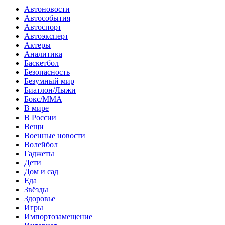
Автоновости
Автособытия
Автоспорт
Автоэксперт
Актеры
Аналитика
Баскетбол
Безопасность
Безумный мир
Биатлон/Лыжи
Бокс/MMA
В мире
В России
Вещи
Военные новости
Волейбол
Гаджеты
Дети
Дом и сад
Еда
Звёзды
Здоровье
Игры
Импортозамещение