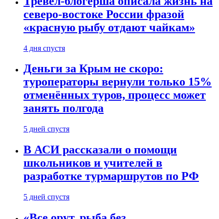
Тревел-блогерша описала жизнь на
северо-востоке России фразой
«красную рыбу отдают чайкам»
4 дня спустя
Деньги за Крым не скоро:
туроператоры вернули только 15%
отменённых туров, процесс может
занять полгода
5 дней спустя
В АСИ рассказали о помощи
школьников и учителей в
разработке турмаршрутов по РФ
5 дней спустя
«Все орут, рыба без