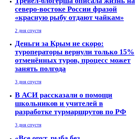
Тревел-блогерша описала жизнь на
северо-востоке России фразой
«красную рыбу отдают чайкам»
2 дня спустя
Деньги за Крым не скоро:
туроператоры вернули только 15%
отменённых туров, процесс может
занять полгода
3 дня спустя
В АСИ рассказали о помощи
школьников и учителей в
разработке турмаршрутов по РФ
3 дня спустя
«Все орут, рыба без