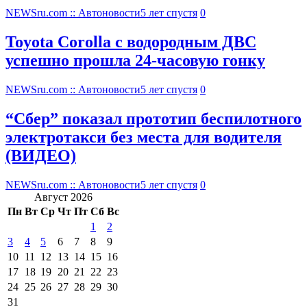
NEWSru.com :: Автоновости
5 лет спустя
0
Toyota Corolla с водородным ДВС
успешно прошла 24-часовую гонку
NEWSru.com :: Автоновости
5 лет спустя
0
“Сбер” показал прототип беспилотного
электротакси без места для водителя
(ВИДЕО)
NEWSru.com :: Автоновости
5 лет спустя
0
Август 2026
Пн
Вт
Ср
Чт
Пт
Сб
Вс
1
2
3
4
5
6
7
8
9
10
11
12
13
14
15
16
17
18
19
20
21
22
23
24
25
26
27
28
29
30
31