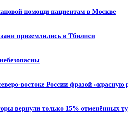
лановой помощи пациентам в Москве
Казани приземлились в Тбилиси
 небезопасны
северо-востоке России фразой «красную
торы вернули только 15% отменённых тур