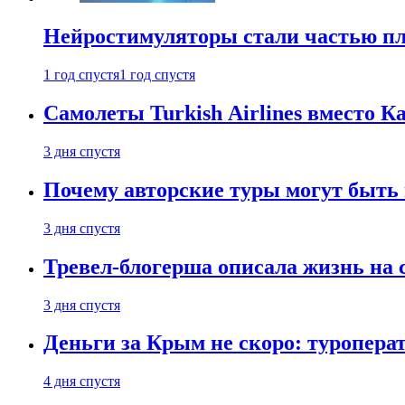
Нейростимуляторы стали частью п
1 год спустя
1 год спустя
Самолеты Turkish Airlines вместо 
3 дня спустя
Почему авторские туры могут быть
3 дня спустя
Тревел-блогерша описала жизнь на 
3 дня спустя
Деньги за Крым не скоро: туропера
4 дня спустя