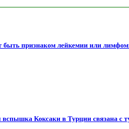
жет быть признаком лейкемии или лимфо
вспышка Коксаки в Турции связана с т