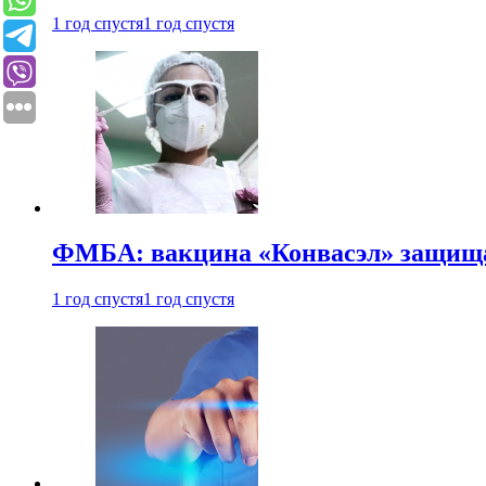
1 год спустя
1 год спустя
ФМБА: вакцина «Конвасэл» защищае
1 год спустя
1 год спустя