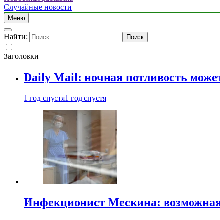
Случайные новости
Меню
Найти:
Заголовки
Daily Mail: ночная потливость мо
1 год спустя
1 год спустя
Инфекционист Мескина: возможная 