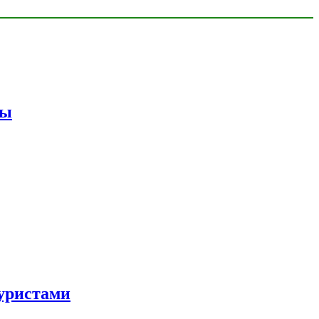
мы
уристами