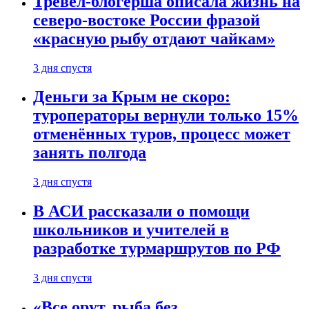
Тревел-блогерша описала жизнь на
северо-востоке России фразой
«красную рыбу отдают чайкам»
3 дня спустя
Деньги за Крым не скоро:
туроператоры вернули только 15%
отменённых туров, процесс может
занять полгода
3 дня спустя
В АСИ рассказали о помощи
школьников и учителей в
разработке турмаршрутов по РФ
3 дня спустя
«Все орут, рыба без