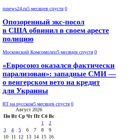
runews24.ru
5 месяцев спустя
0
Опозоренный экс-посол
в США обвинил в своем аресте
полицию
Московский Комсомолец
5 месяцев спустя
0
«Евросоюз оказался фактически
парализован»: западные СМИ —
о венгерском вето на кредит
для Украины
RT на русском
5 месяцев спустя
0
Август 2026
Пн
Вт
Ср
Чт
Пт
Сб
Вс
1
2
3
4
5
6
7
8
9
10
11
12
13
14
15
16