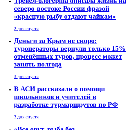
Тревел-блогерша описала жизнь на
северо-востоке России фразой
«красную рыбу отдают чайкам»
2 дня спустя
Деньги за Крым не скоро:
туроператоры вернули только 15%
отменённых туров, процесс может
занять полгода
3 дня спустя
В АСИ рассказали о помощи
школьников и учителей в
разработке турмаршрутов по РФ
3 дня спустя
«Все орут, рыба без