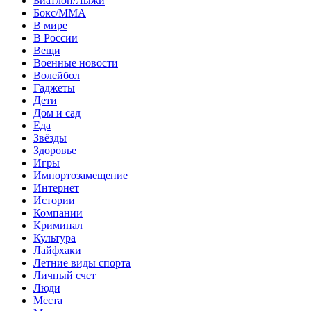
Биатлон/Лыжи
Бокс/MMA
В мире
В России
Вещи
Военные новости
Волейбол
Гаджеты
Дети
Дом и сад
Еда
Звёзды
Здоровье
Игры
Импортозамещение
Интернет
Истории
Компании
Криминал
Культура
Лайфхаки
Летние виды спорта
Личный счет
Люди
Места