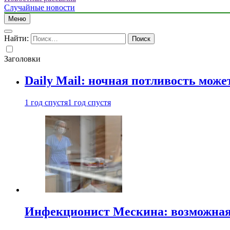
Случайные новости
Меню
Найти:
Заголовки
Daily Mail: ночная потливость мо
1 год спустя
1 год спустя
Инфекционист Мескина: возможная 