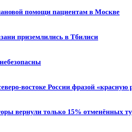
лановой помощи пациентам в Москве
Казани приземлились в Тбилиси
 небезопасны
северо-востоке России фразой «красную
торы вернули только 15% отменённых тур