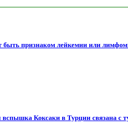
жет быть признаком лейкемии или лимфо
вспышка Коксаки в Турции связана с т