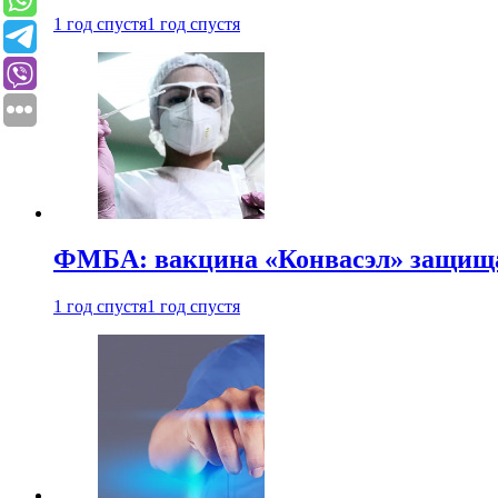
1 год спустя
1 год спустя
ФМБА: вакцина «Конвасэл» защищае
1 год спустя
1 год спустя