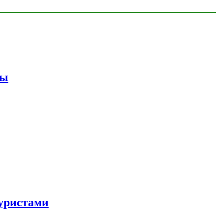
мы
уристами