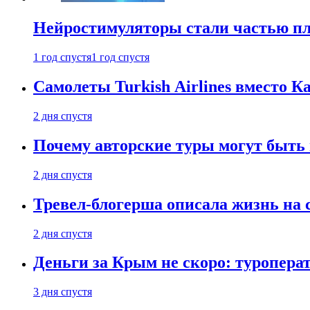
Нейростимуляторы стали частью п
1 год спустя
1 год спустя
Самолеты Turkish Airlines вместо 
2 дня спустя
Почему авторские туры могут быть
2 дня спустя
Тревел-блогерша описала жизнь на 
2 дня спустя
Деньги за Крым не скоро: туропера
3 дня спустя