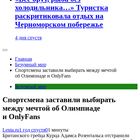
холодильника…» Туристка
раскритиковала отдых на
Черноморском побережье
4 дня спустя
Главная
Безумный мир
Спортсмена заставили выбирать между мечтой
об Олимпиаде и OnlyFans
Безумный мир
Спортсмена заставили выбирать
между мечтой об Олимпиаде
и OnlyFans
Lenta.ru
1 год спустя
0
1 минуты
Британского гребца Курца Адамса Розентальса отстранили