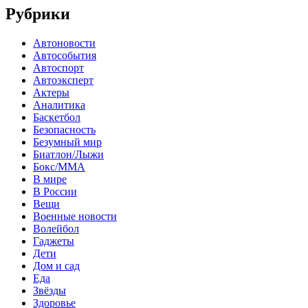
Рубрики
Автоновости
Автособытия
Автоспорт
Автоэксперт
Актеры
Аналитика
Баскетбол
Безопасность
Безумный мир
Биатлон/Лыжи
Бокс/MMA
В мире
В России
Вещи
Военные новости
Волейбол
Гаджеты
Дети
Дом и сад
Еда
Звёзды
Здоровье