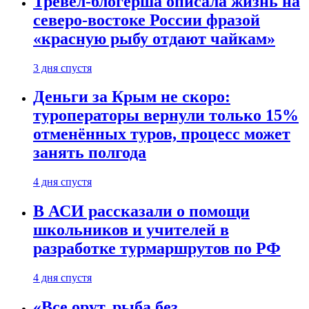
Тревел-блогерша описала жизнь на
северо-востоке России фразой
«красную рыбу отдают чайкам»
3 дня спустя
Деньги за Крым не скоро:
туроператоры вернули только 15%
отменённых туров, процесс может
занять полгода
4 дня спустя
В АСИ рассказали о помощи
школьников и учителей в
разработке турмаршрутов по РФ
4 дня спустя
«Все орут, рыба без