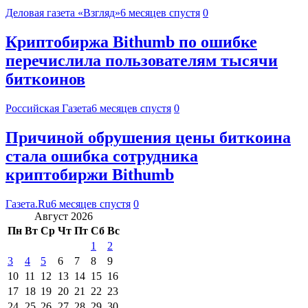
Деловая газета «Взгляд»
6 месяцев спустя
0
Криптобиржа Bithumb по ошибке
перечислила пользователям тысячи
биткоинов
Российская Газета
6 месяцев спустя
0
Причиной обрушения цены биткоина
стала ошибка сотрудника
криптобиржи Bithumb
Газета.Ru
6 месяцев спустя
0
Август 2026
Пн
Вт
Ср
Чт
Пт
Сб
Вс
1
2
3
4
5
6
7
8
9
10
11
12
13
14
15
16
17
18
19
20
21
22
23
24
25
26
27
28
29
30