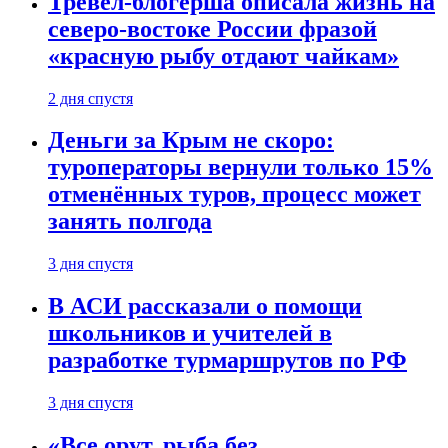
Тревел-блогерша описала жизнь на
северо-востоке России фразой
«красную рыбу отдают чайкам»
2 дня спустя
Деньги за Крым не скоро:
туроператоры вернули только 15%
отменённых туров, процесс может
занять полгода
3 дня спустя
В АСИ рассказали о помощи
школьников и учителей в
разработке турмаршрутов по РФ
3 дня спустя
«Все орут, рыба без