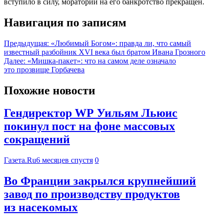
вступило в силу, мораторий на его банкротство прекращен.
Навигация по записям
Предыдущая:
«Любимый Богом»: правда ли, что самый
известный разбойник XVI века был братом Ивана Грозного
Далее:
«Мишка-пакет»: что на самом деле означало
это прозвище Горбачева
Похожие новости
Гендиректор WP Уильям Льюис
покинул пост на фоне массовых
сокращений
Газета.Ru
6 месяцев спустя
0
Во Франции закрылся крупнейший
завод по производству продуктов
из насекомых