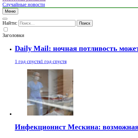
Случайные новости
Меню
Найти:
Заголовки
Daily Mail: ночная потливость мо
1 год спустя
1 год спустя
Инфекционист Мескина: возможная 