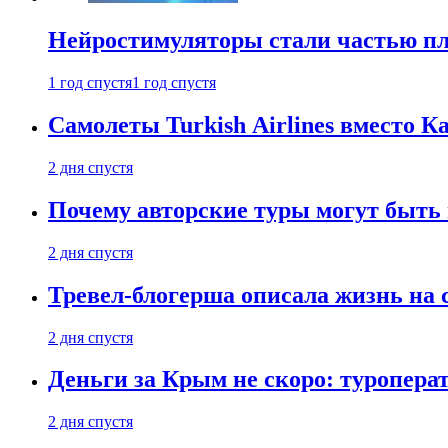
Нейростимуляторы стали частью п
1 год спустя
1 год спустя
Самолеты Turkish Airlines вместо 
2 дня спустя
Почему авторские туры могут быть
2 дня спустя
Тревел-блогерша описала жизнь на 
2 дня спустя
Деньги за Крым не скоро: туропера
2 дня спустя