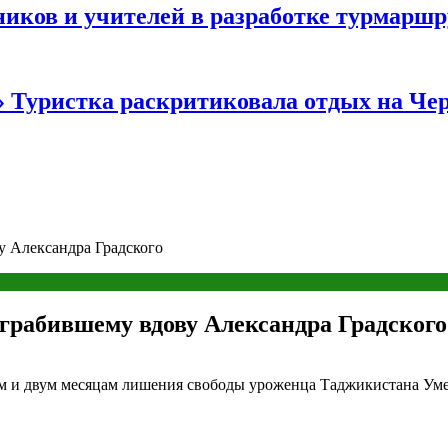
иков и учителей в разработке турмаршр
…» Туристка раскритиковала отдых на Ч
у Александра Градского
грабившему вдову Александра Градского
м и двум месяцам лишения свободы уроженца Таджикистана Уме