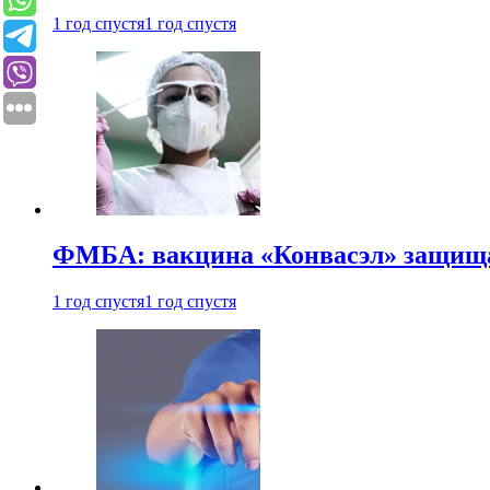
1 год спустя
1 год спустя
ФМБА: вакцина «Конвасэл» защищае
1 год спустя
1 год спустя