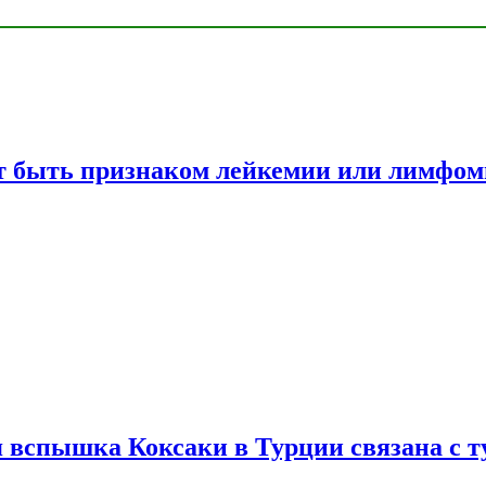
жет быть признаком лейкемии или лимфо
вспышка Коксаки в Турции связана с т