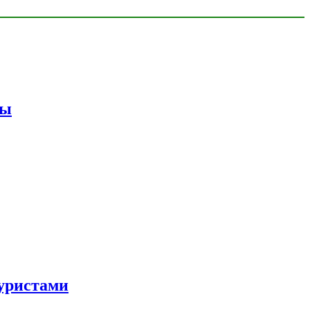
мы
уристами