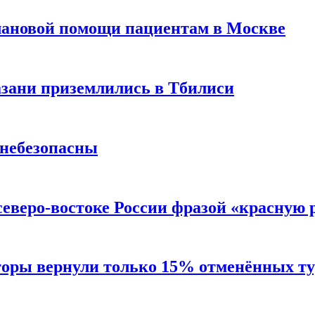
лановой помощи пациентам в Москве
Казани приземлились в Тбилиси
 небезопасны
северо-востоке России фразой «красную
торы вернули только 15% отменённых тур