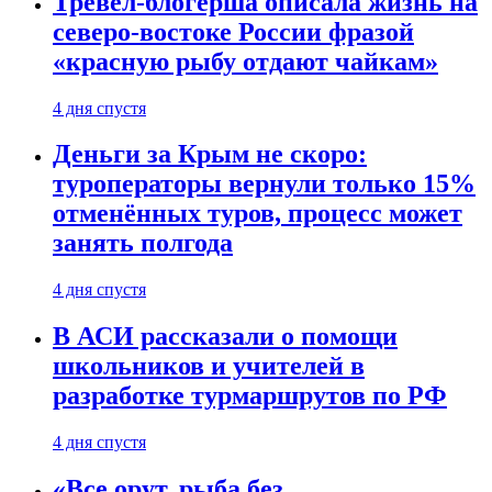
Тревел-блогерша описала жизнь на
северо-востоке России фразой
«красную рыбу отдают чайкам»
4 дня спустя
Деньги за Крым не скоро:
туроператоры вернули только 15%
отменённых туров, процесс может
занять полгода
4 дня спустя
В АСИ рассказали о помощи
школьников и учителей в
разработке турмаршрутов по РФ
4 дня спустя
«Все орут, рыба без