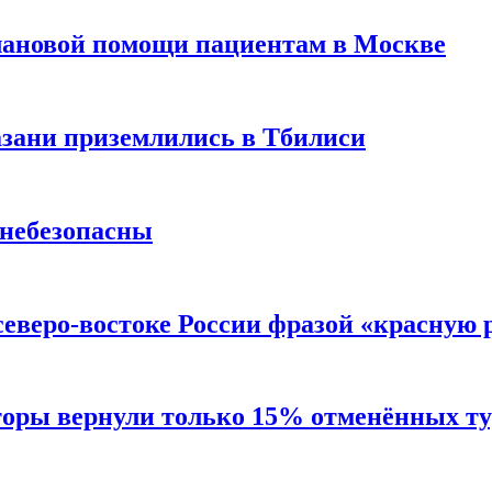
лановой помощи пациентам в Москве
Казани приземлились в Тбилиси
 небезопасны
северо-востоке России фразой «красную
торы вернули только 15% отменённых тур