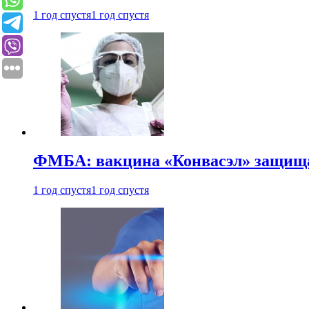
1 год спустя
1 год спустя
ФМБА: вакцина «Конвасэл» защищае
1 год спустя
1 год спустя