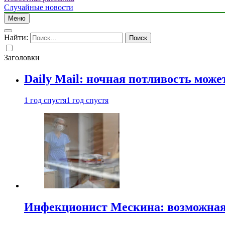
Случайные новости
Меню
Найти:
Заголовки
Daily Mail: ночная потливость мо
1 год спустя
1 год спустя
Инфекционист Мескина: возможная 