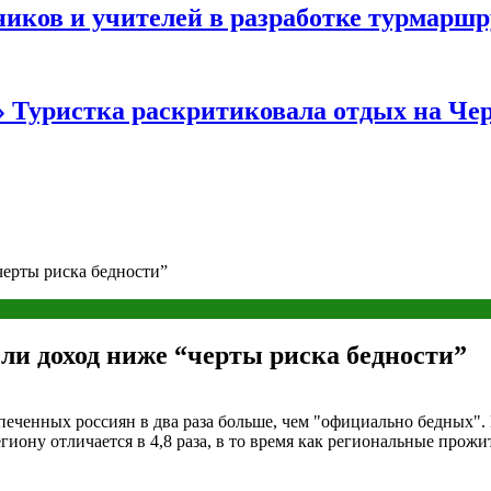
иков и учителей в разработке турмаршр
…» Туристка раскритиковала отдых на Ч
черты риска бедности”
ели доход ниже “черты риска бедности”
печенных россиян в два раза больше, чем "официально бедных". П
гиону отличается в 4,8 раза, в то время как региональные прож