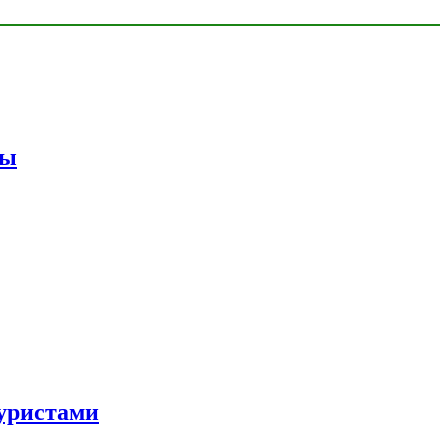
мы
уристами