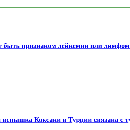
жет быть признаком лейкемии или лимфо
вспышка Коксаки в Турции связана с т