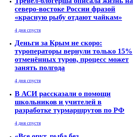
Тревел-блогерша описала жизнь на
северо-востоке России фразой
«красную рыбу отдают чайкам»
4 дня спустя
Деньги за Крым не скоро:
туроператоры вернули только 15%
отменённых туров, процесс может
занять полгода
4 дня спустя
В АСИ рассказали о помощи
школьников и учителей в
разработке турмаршрутов по РФ
4 дня спустя
«Все орут, рыба без