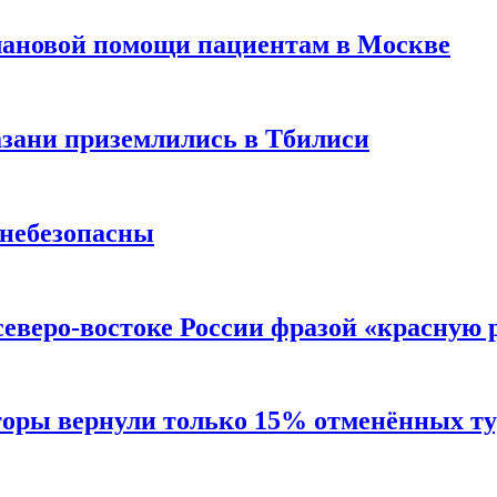
лановой помощи пациентам в Москве
Казани приземлились в Тбилиси
 небезопасны
северо-востоке России фразой «красную
торы вернули только 15% отменённых тур