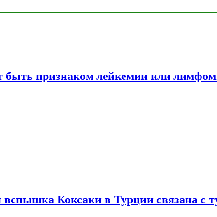
жет быть признаком лейкемии или лимфо
вспышка Коксаки в Турции связана с т