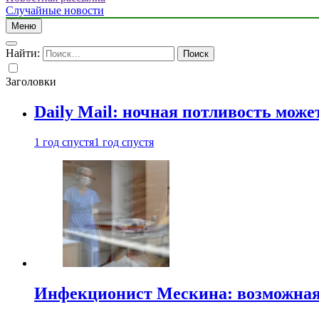
Случайные новости
Меню
Найти:
Заголовки
Daily Mail: ночная потливость мо
1 год спустя
1 год спустя
Инфекционист Мескина: возможная 