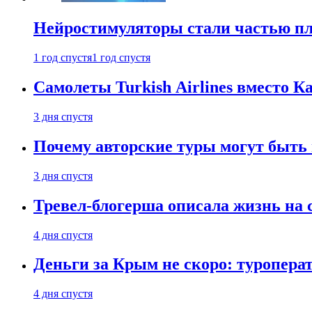
Нейростимуляторы стали частью п
1 год спустя
1 год спустя
Самолеты Turkish Airlines вместо 
3 дня спустя
Почему авторские туры могут быть
3 дня спустя
Тревел-блогерша описала жизнь на 
4 дня спустя
Деньги за Крым не скоро: туропера
4 дня спустя