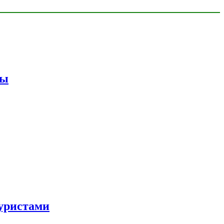
мы
уристами