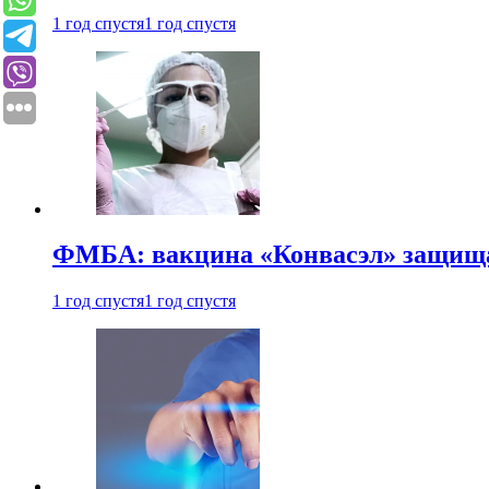
1 год спустя
1 год спустя
ФМБА: вакцина «Конвасэл» защищае
1 год спустя
1 год спустя