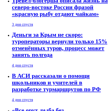
Тревел-блогерша описала жизнь на
северо-востоке России фразой
«красную рыбу отдают чайкам»
3 дня спустя
Деньги за Крым не скоро:
туроператоры вернули только 15%
отменённых туров, процесс может
занять полгода
4 дня спустя
В АСИ рассказали о помощи
школьников и учителей в
разработке турмаршрутов по РФ
4 дня спустя
«Все орут, рыба без