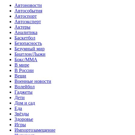
Автоновости
Автособытия
Автоспорт
Автоэксперт
Актеры
Аналитика
Баскетбол
Безопасность
Безумный мир
Биатлон/Лыжи
Бокс/MMA
В мире
В России
Вещи
Военные новости
Волейбол
Гаджеты
Дети
Дом и сад
Еда
Звёзды
Здоровье
Игры
Импортозамещение