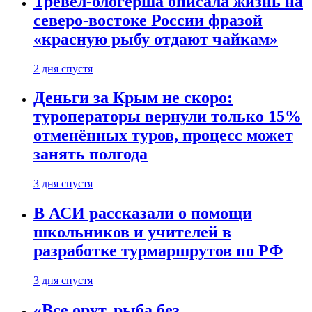
Тревел-блогерша описала жизнь на
северо-востоке России фразой
«красную рыбу отдают чайкам»
2 дня спустя
Деньги за Крым не скоро:
туроператоры вернули только 15%
отменённых туров, процесс может
занять полгода
3 дня спустя
В АСИ рассказали о помощи
школьников и учителей в
разработке турмаршрутов по РФ
3 дня спустя
«Все орут, рыба без