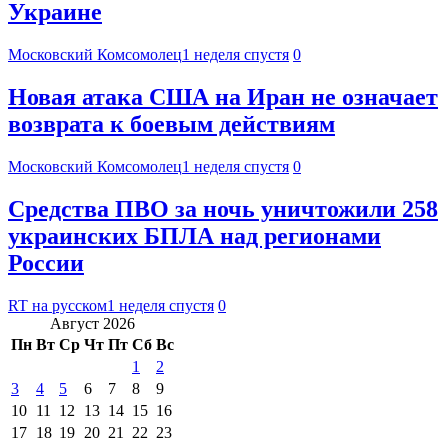
Украине
Московский Комсомолец
1 неделя спустя
0
Новая атака США на Иран не означает
возврата к боевым действиям
Московский Комсомолец
1 неделя спустя
0
Средства ПВО за ночь уничтожили 258
украинских БПЛА над регионами
России
RT на русском
1 неделя спустя
0
Август 2026
Пн
Вт
Ср
Чт
Пт
Сб
Вс
1
2
3
4
5
6
7
8
9
10
11
12
13
14
15
16
17
18
19
20
21
22
23