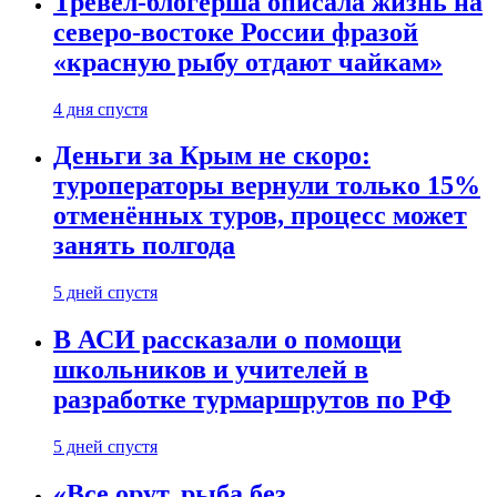
Тревел-блогерша описала жизнь на
северо-востоке России фразой
«красную рыбу отдают чайкам»
4 дня спустя
Деньги за Крым не скоро:
туроператоры вернули только 15%
отменённых туров, процесс может
занять полгода
5 дней спустя
В АСИ рассказали о помощи
школьников и учителей в
разработке турмаршрутов по РФ
5 дней спустя
«Все орут, рыба без