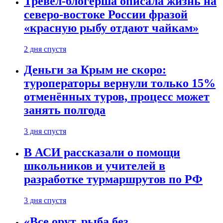
Тревел-блогерша описала жизнь на
северо-востоке России фразой
«красную рыбу отдают чайкам»
2 дня спустя
Деньги за Крым не скоро:
туроператоры вернули только 15%
отменённых туров, процесс может
занять полгода
3 дня спустя
В АСИ рассказали о помощи
школьников и учителей в
разработке турмаршрутов по РФ
3 дня спустя
«Все орут, рыба без