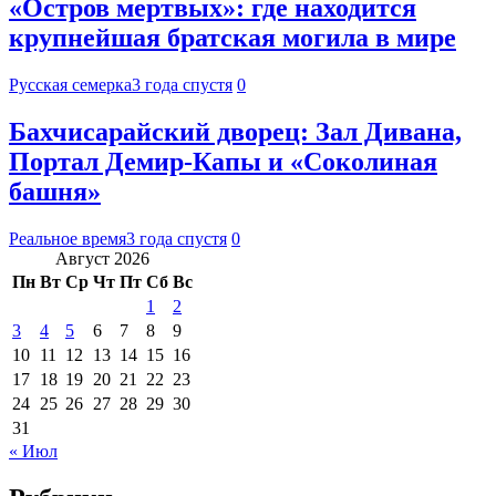
«Остров мертвых»: где находится
крупнейшая братская могила в мире
Русская семерка
3 года спустя
0
Бахчисарайский дворец: Зал Дивана,
Портал Демир-Капы и «Соколиная
башня»
Реальное время
3 года спустя
0
Август 2026
Пн
Вт
Ср
Чт
Пт
Сб
Вс
1
2
3
4
5
6
7
8
9
10
11
12
13
14
15
16
17
18
19
20
21
22
23
24
25
26
27
28
29
30
31
« Июл