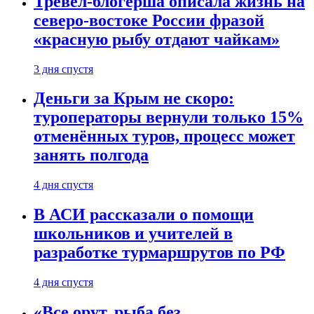
Тревел-блогерша описала жизнь на
северо-востоке России фразой
«красную рыбу отдают чайкам»
3 дня спустя
Деньги за Крым не скоро:
туроператоры вернули только 15%
отменённых туров, процесс может
занять полгода
4 дня спустя
В АСИ рассказали о помощи
школьников и учителей в
разработке турмаршрутов по РФ
4 дня спустя
«Все орут, рыба без