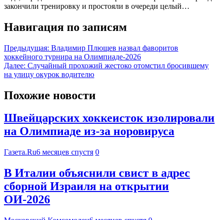
закончили тренировку и простояли в очереди целый…
Навигация по записям
Предыдущая:
Владимир Плющев назвал фаворитов
хоккейного турнира на Олимпиаде-2026
Далее:
Случайный прохожий жестоко отомстил бросившему
на улицу окурок водителю
Похожие новости
Швейцарских хоккеисток изолировали
на Олимпиаде из-за норовируса
Газета.Ru
6 месяцев спустя
0
В Италии объяснили свист в адрес
сборной Израиля на открытии
ОИ-2026