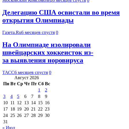
Московский Комсомолец
6 месяцев спустя
0
Делегацию США освистали во время
открытия Олимпиады
Газета.Ru
6 месяцев спустя
0
На Олимпиаде изолировали
швейцарских хоккеисток из-
за выявления норовируса
ТАСС
6 месяцев спустя
0
Август 2026
Пн
Вт
Ср
Чт
Пт
Сб
Вс
1
2
3
4
5
6
7
8
9
10
11
12
13
14
15
16
17
18
19
20
21
22
23
24
25
26
27
28
29
30
31
« Июл