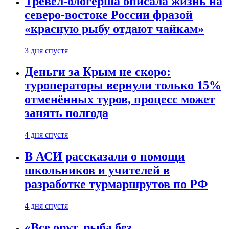
Тревел-блогерша описала жизнь на
северо-востоке России фразой
«красную рыбу отдают чайкам»
3 дня спустя
Деньги за Крым не скоро:
туроператоры вернули только 15%
отменённых туров, процесс может
занять полгода
4 дня спустя
В АСИ рассказали о помощи
школьников и учителей в
разработке турмаршрутов по РФ
4 дня спустя
«Все орут, рыба без