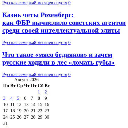
Русская семерка
8 месяцев спустя
0
Казнь четы Розенберг:
как ФБР вычислило советских агентов
среди своей интеллектуальной элиты
Русская семерка
8 месяцев спустя
0
Что такое «мясо бедняков» и зачем
русские ходили в лес «ломать губы»
Русская семерка
8 месяцев спустя
0
Август 2026
Пн
Вт
Ср
Чт
Пт
Сб
Вс
1
2
3
4
5
6
7
8
9
10
11
12
13
14
15
16
17
18
19
20
21
22
23
24
25
26
27
28
29
30
31