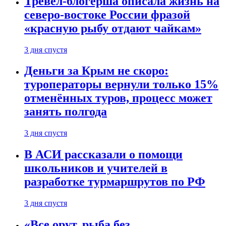
Тревел-блогерша описала жизнь на
северо-востоке России фразой
«красную рыбу отдают чайкам»
3 дня спустя
Деньги за Крым не скоро:
туроператоры вернули только 15%
отменённых туров, процесс может
занять полгода
3 дня спустя
В АСИ рассказали о помощи
школьников и учителей в
разработке турмаршрутов по РФ
3 дня спустя
«Все орут, рыба без