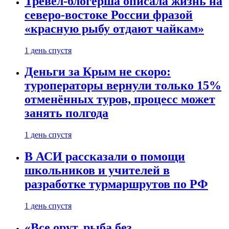
Тревел-блогерша описала жизнь на
северо-востоке России фразой
«красную рыбу отдают чайкам»
1 день спустя
Деньги за Крым не скоро:
туроператоры вернули только 15%
отменённых туров, процесс может
занять полгода
1 день спустя
В АСИ рассказали о помощи
школьников и учителей в
разработке турмаршрутов по РФ
1 день спустя
«Все орут, рыба без