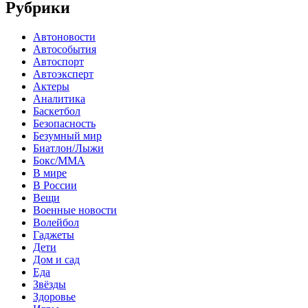
Рубрики
Автоновости
Автособытия
Автоспорт
Автоэксперт
Актеры
Аналитика
Баскетбол
Безопасность
Безумный мир
Биатлон/Лыжи
Бокс/MMA
В мире
В России
Вещи
Военные новости
Волейбол
Гаджеты
Дети
Дом и сад
Еда
Звёзды
Здоровье