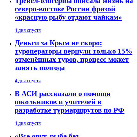
Тревел-блогерша описала жизнь на
северо-востоке России фразой
«красную рыбу отдают чайкам»
4 дня спустя
Деньги за Крым не скоро:
туроператоры вернули только 15%
отменённых туров, процесс может
занять полгода
4 дня спустя
В АСИ рассказали о помощи
школьников и учителей в
разработке турмаршрутов по РФ
4 дня спустя
«Все орут, рыба без