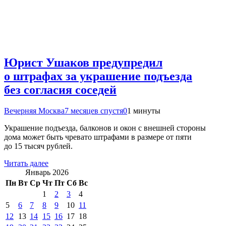
Юрист Ушаков предупредил
о штрафах за украшение подъезда
без согласия соседей
Вечерняя Москва
7 месяцев спустя
0
1 минуты
Украшение подъезда, балконов и окон с внешней стороны
дома может быть чревато штрафами в размере от пяти
до 15 тысяч рублей.
Читать далее
Январь 2026
Пн
Вт
Ср
Чт
Пт
Сб
Вс
1
2
3
4
5
6
7
8
9
10
11
12
13
14
15
16
17
18