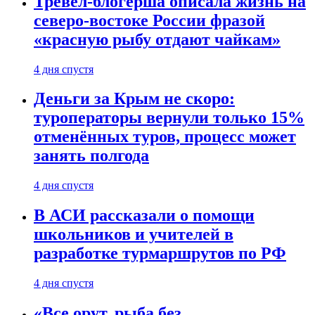
Тревел-блогерша описала жизнь на
северо-востоке России фразой
«красную рыбу отдают чайкам»
4 дня спустя
Деньги за Крым не скоро:
туроператоры вернули только 15%
отменённых туров, процесс может
занять полгода
4 дня спустя
В АСИ рассказали о помощи
школьников и учителей в
разработке турмаршрутов по РФ
4 дня спустя
«Все орут, рыба без