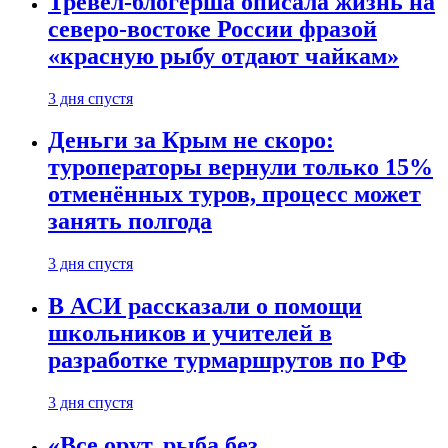
Тревел-блогерша описала жизнь на
северо-востоке России фразой
«красную рыбу отдают чайкам»
3 дня спустя
Деньги за Крым не скоро:
туроператоры вернули только 15%
отменённых туров, процесс может
занять полгода
3 дня спустя
В АСИ рассказали о помощи
школьников и учителей в
разработке турмаршрутов по РФ
3 дня спустя
«Все орут, рыба без