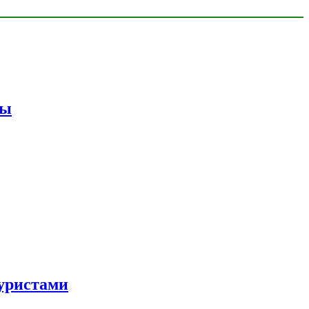
мы
уристами