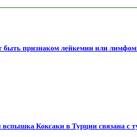
жет быть признаком лейкемии или лимфо
вспышка Коксаки в Турции связана с т