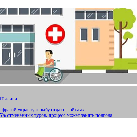
 Тбилиси
и фразой «красную рыбу отдают чайкам»
15% отменённых туров, процесс может занять полгода