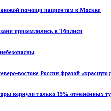
лановой помощи пациентам в Москве
Казани приземлились в Тбилиси
 небезопасны
северо-востоке России фразой «красную
торы вернули только 15% отменённых тур