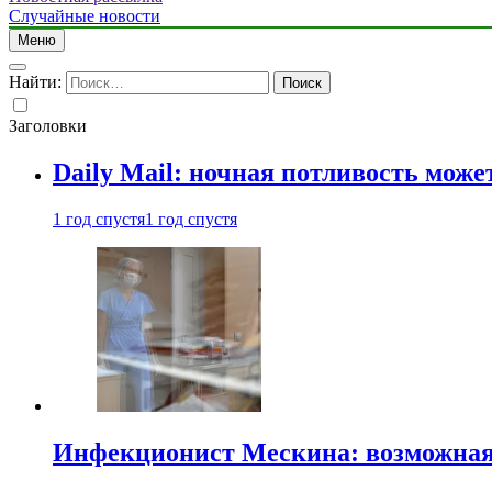
Случайные новости
Меню
Найти:
Заголовки
Daily Mail: ночная потливость мо
1 год спустя
1 год спустя
Инфекционист Мескина: возможная 