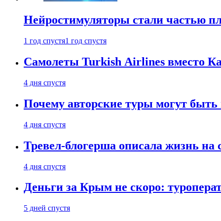
Нейростимуляторы стали частью п
1 год спустя
1 год спустя
Самолеты Turkish Airlines вместо 
4 дня спустя
Почему авторские туры могут быть
4 дня спустя
Тревел-блогерша описала жизнь на 
4 дня спустя
Деньги за Крым не скоро: туропера
5 дней спустя