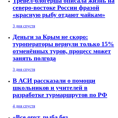
Тревел-блогерша описала жизнь на
северо-востоке России фразой
«красную рыбу отдают чайкам»
3 дня спустя
Деньги за Крым не скоро:
туроператоры вернули только 15%
отменённых туров, процесс может
занять полгода
3 дня спустя
В АСИ рассказали о помощи
школьников и учителей в
разработке турмаршрутов по РФ
4 дня спустя
«Все орут, рыба без