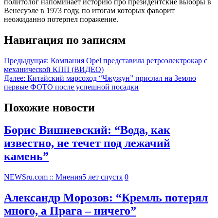
политолог напоминает историю про президентские выборы в
Венесуэле в 1973 году, по итогам которых фаворит
неожиданно потерпел поражение.
Навигация по записям
Предыдущая:
Компания Opel представила ретроэлектрокар с
механической КПП (ВИДЕО)
Далее:
Китайский марсоход “Чжужун” прислал на Землю
первые ФОТО после успешной посадки
Похожие новости
Борис Вишневский: “Вода, как
известно, не течет под лежачий
камень”
NEWSru.com :: Мнения
5 лет спустя
0
Александр Морозов: “Кремль потерял
много, а Прага – ничего”