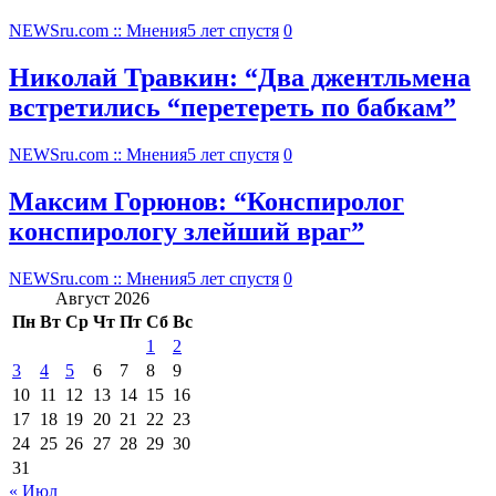
NEWSru.com :: Мнения
5 лет спустя
0
Николай Травкин: “Два джентльмена
встретились “перетереть по бабкам”
NEWSru.com :: Мнения
5 лет спустя
0
Максим Горюнов: “Конспиролог
конспирологу злейший враг”
NEWSru.com :: Мнения
5 лет спустя
0
Август 2026
Пн
Вт
Ср
Чт
Пт
Сб
Вс
1
2
3
4
5
6
7
8
9
10
11
12
13
14
15
16
17
18
19
20
21
22
23
24
25
26
27
28
29
30
31
« Июл