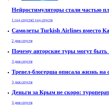
Нейростимуляторы стали частью п
1 год спустя
1 год спустя
Самолеты Turkish Airlines вместо 
2 дня спустя
Почему авторские туры могут быть
3 дня спустя
Тревел-блогерша описала жизнь на 
3 дня спустя
Деньги за Крым не скоро: туропера
3 дня спустя