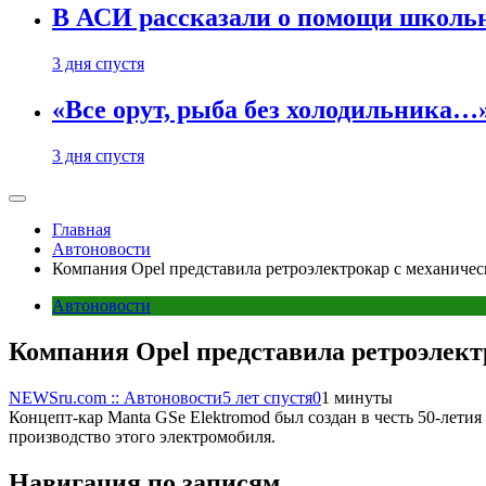
В АСИ рассказали о помощи школьн
3 дня спустя
«Все орут, рыба без холодильника
3 дня спустя
Главная
Автоновости
Компания Opel представила ретроэлектрокар с механич
Автоновости
Компания Opel представила ретроэлек
NEWSru.com :: Автоновости
5 лет спустя
0
1 минуты
Концепт-кар Manta GSe Elektromod был создан в честь 50-лети
производство этого электромобиля.
Навигация по записям