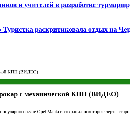
иков и учителей в разработке турмаршр
…» Туристка раскритиковала отдых на Ч
еской КПП (ВИДЕО)
трокар с механической КПП (ВИДЕО)
я популярного купе Opel Manta и сохранил некоторые черты стар