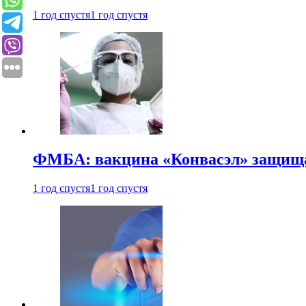
1 год спустя
1 год спустя
ФМБА: вакцина «Конвасэл» защищае
1 год спустя
1 год спустя