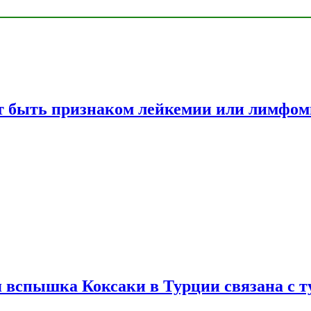
жет быть признаком лейкемии или лимфо
вспышка Коксаки в Турции связана с т