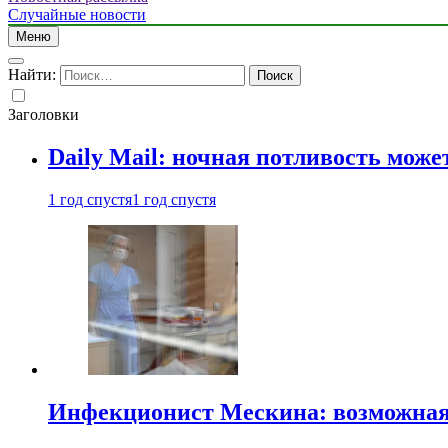
Случайные новости
Меню
Найти:
Заголовки
Daily Mail: ночная потливость мо
1 год спустя
1 год спустя
Инфекционист Мескина: возможная 