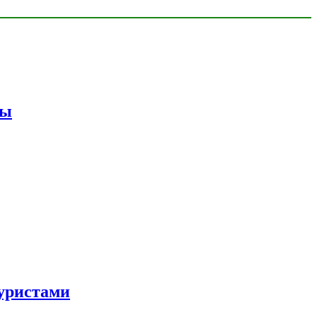
мы
уристами