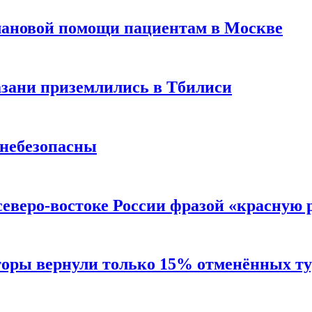
лановой помощи пациентам в Москве
Казани приземлились в Тбилиси
 небезопасны
северо-востоке России фразой «красную
торы вернули только 15% отменённых тур