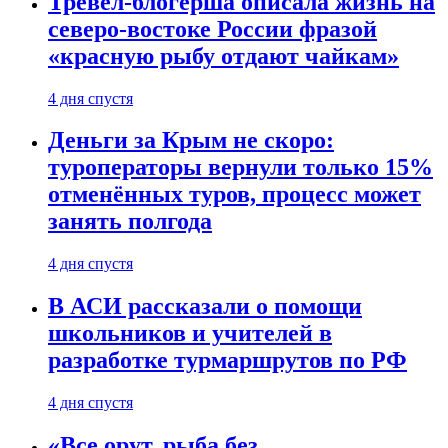
Тревел-блогерша описала жизнь на
северо-востоке России фразой
«красную рыбу отдают чайкам»
4 дня спустя
Деньги за Крым не скоро:
туроператоры вернули только 15%
отменённых туров, процесс может
занять полгода
4 дня спустя
В АСИ рассказали о помощи
школьников и учителей в
разработке турмаршрутов по РФ
4 дня спустя
«Все орут, рыба без