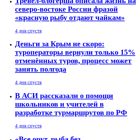
Тревел-блогерша описала жизнь на
северо-востоке России фразой
«красную рыбу отдают чайкам»
4 дня спустя
Деньги за Крым не скоро:
туроператоры вернули только 15%
отменённых туров, процесс может
занять полгода
4 дня спустя
В АСИ рассказали о помощи
школьников и учителей в
разработке турмаршрутов по РФ
4 дня спустя
«Все орут, рыба без