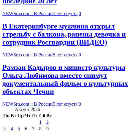
последние 20 лет
NEWSru.com :: В России
5 лет спустя
0
В Екатеринбурге мужчина открыл
стрельбу с балкона, ранены девочка и
сотрудник Росгвардии (ВИДЕО)
NEWSru.com :: В России
5 лет спустя
0
Рамзан Кадыров и министр культуры
Ольга Любимова вместе снимут
документальный фильм о культурных
объектах Чечни
NEWSru.com :: В России
5 лет спустя
0
Август 2026
Пн
Вт
Ср
Чт
Пт
Сб
Вс
1
2
3
4
5
6
7
8
9