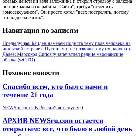
боевых действий взял заложника и открыл стрельбу с балкона
по прохожим из карабина "Сайга", требуя "отменить
гомосексуализм". Он просто хотел "всех пострелять, потому
что надоела жизнь".
Навигация по записям
Предыдущая:
Байден намерен поднять тему прав человека на
июньской встрече с Путиным и не позволит ему их нарушать
Далее:
Марсоход Curiosity запечатлел редкие марсианские
облака (ФОТО)
Похожие новости
Спасибо всем, кто был с нами в
течение 21 года
NEWSru.com :: В России
5 лет спустя
0
АРХИВ NEWSru.com остается
открытым: все, что было в любой день