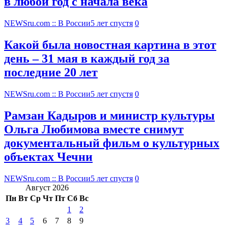
в любой год с начала века
NEWSru.com :: В России
5 лет спустя
0
Какой была новостная картина в этот
день – 31 мая в каждый год за
последние 20 лет
NEWSru.com :: В России
5 лет спустя
0
Рамзан Кадыров и министр культуры
Ольга Любимова вместе снимут
документальный фильм о культурных
объектах Чечни
NEWSru.com :: В России
5 лет спустя
0
Август 2026
Пн
Вт
Ср
Чт
Пт
Сб
Вс
1
2
3
4
5
6
7
8
9