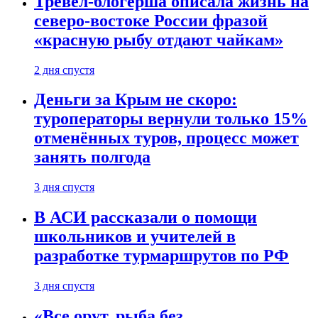
Тревел-блогерша описала жизнь на
северо-востоке России фразой
«красную рыбу отдают чайкам»
2 дня спустя
Деньги за Крым не скоро:
туроператоры вернули только 15%
отменённых туров, процесс может
занять полгода
3 дня спустя
В АСИ рассказали о помощи
школьников и учителей в
разработке турмаршрутов по РФ
3 дня спустя
«Все орут, рыба без