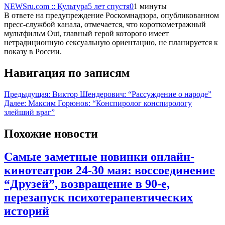
NEWSru.com :: Культура
5 лет спустя
0
1 минуты
В ответе на предупреждение Роскомнадзора, опубликованном
пресс-службой канала, отмечается, что короткометражный
мультфильм Out, главный герой которого имеет
нетрадиционную сексуальную ориентацию, не планируется к
показу в России.
Навигация по записям
Предыдущая:
Виктор Шендерович: “Рассуждение о народе”
Далее:
Максим Горюнов: “Конспиролог конспирологу
злейший враг”
Похожие новости
Самые заметные новинки онлайн-
кинотеатров 24-30 мая: воссоединение
“Друзей”, возвращение в 90-е,
перезапуск психотерапевтических
историй