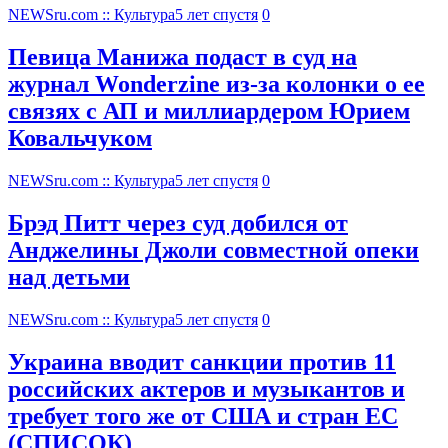
NEWSru.com :: Культура
5 лет спустя
0
Певица Манижа подаст в суд на
журнал Wonderzine из-за колонки о ее
связях с АП и миллиардером Юрием
Ковальчуком
NEWSru.com :: Культура
5 лет спустя
0
Брэд Питт через суд добился от
Анджелины Джоли совместной опеки
над детьми
NEWSru.com :: Культура
5 лет спустя
0
Украина вводит санкции против 11
российских актеров и музыкантов и
требует того же от США и стран ЕС
(СПИСОК)