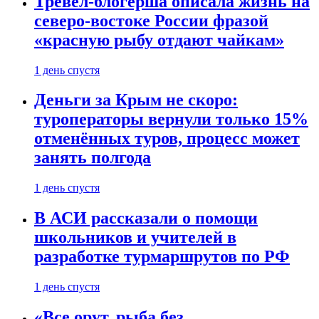
Тревел-блогерша описала жизнь на
северо-востоке России фразой
«красную рыбу отдают чайкам»
1 день спустя
Деньги за Крым не скоро:
туроператоры вернули только 15%
отменённых туров, процесс может
занять полгода
1 день спустя
В АСИ рассказали о помощи
школьников и учителей в
разработке турмаршрутов по РФ
1 день спустя
«Все орут, рыба без