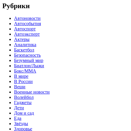
Рубрики
Автоновости
Автособытия
Автоспорт
Автоэксперт
Актеры
Аналитика
Баскетбол
Безопасность
Безумный мир
Биатлон/Лыжи
Бокс/MMA
В мире
В России
Вещи
Военные новости
Волейбол
Гаджеты
Дети
Дом и сад
Еда
Звёзды
Здоровье