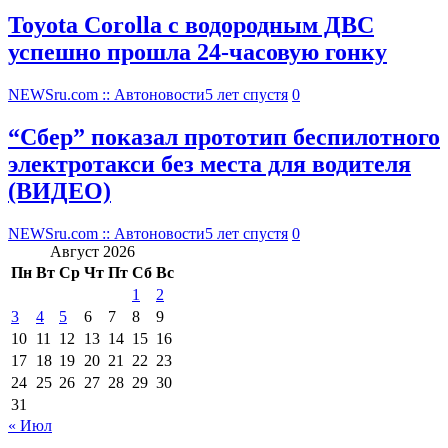
Toyota Corolla с водородным ДВС
успешно прошла 24-часовую гонку
NEWSru.com :: Автоновости
5 лет спустя
0
“Сбер” показал прототип беспилотного
электротакси без места для водителя
(ВИДЕО)
NEWSru.com :: Автоновости
5 лет спустя
0
Август 2026
Пн
Вт
Ср
Чт
Пт
Сб
Вс
1
2
3
4
5
6
7
8
9
10
11
12
13
14
15
16
17
18
19
20
21
22
23
24
25
26
27
28
29
30
31
« Июл