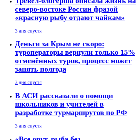
Тревел-блогерша описала жизнь на
северо-востоке России фразой
«красную рыбу отдают чайкам»
3 дня спустя
Деньги за Крым не скоро:
туроператоры вернули только 15%
отменённых туров, процесс может
занять полгода
3 дня спустя
В АСИ рассказали о помощи
школьников и учителей в
разработке турмаршрутов по РФ
3 дня спустя
«Все орут, рыба без