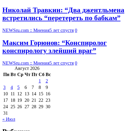
Николай Травкин: “Два джентльмена
встретились “перетереть по бабкам”
NEWSru.com :: Мнения
5 лет спустя
0
Максим Горюнов: “Конспиролог
конспирологу злейший враг”
NEWSru.com :: Мнения
5 лет спустя
0
Август 2026
Пн
Вт
Ср
Чт
Пт
Сб
Вс
1
2
3
4
5
6
7
8
9
10
11
12
13
14
15
16
17
18
19
20
21
22
23
24
25
26
27
28
29
30
31
« Июл