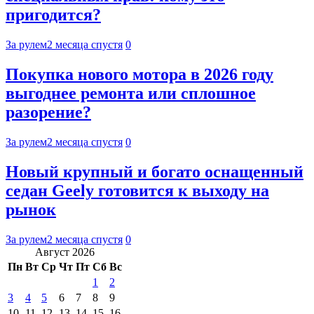
пригодится?
За рулем
2 месяца спустя
0
Покупка нового мотора в 2026 году
выгоднее ремонта или сплошное
разорение?
За рулем
2 месяца спустя
0
Новый крупный и богато оснащенный
седан Geely готовится к выходу на
рынок
За рулем
2 месяца спустя
0
Август 2026
Пн
Вт
Ср
Чт
Пт
Сб
Вс
1
2
3
4
5
6
7
8
9
10
11
12
13
14
15
16