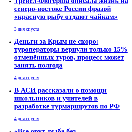
Тревел-блогерша описала жизнь на
северо-востоке России фразой
«красную рыбу отдают чайкам»
3 дня спустя
Деньги за Крым не скоро:
туроператоры вернули только 15%
отменённых туров, процесс может
занять полгода
4 дня спустя
В АСИ рассказали о помощи
школьников и учителей в
разработке турмаршрутов по РФ
4 дня спустя
«Все орут, рыба без