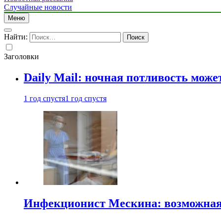
Случайные новости
Меню
Найти:
Заголовки
Daily Mail: ночная потливость мо
1 год спустя
1 год спустя
Инфекционист Мескина: возможная 