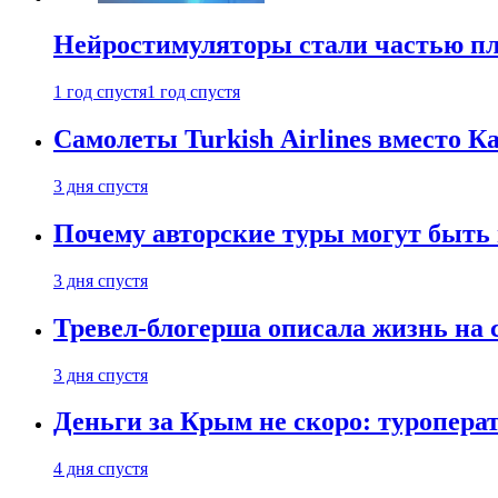
Нейростимуляторы стали частью п
1 год спустя
1 год спустя
Самолеты Turkish Airlines вместо 
3 дня спустя
Почему авторские туры могут быть
3 дня спустя
Тревел-блогерша описала жизнь на 
3 дня спустя
Деньги за Крым не скоро: туропера
4 дня спустя