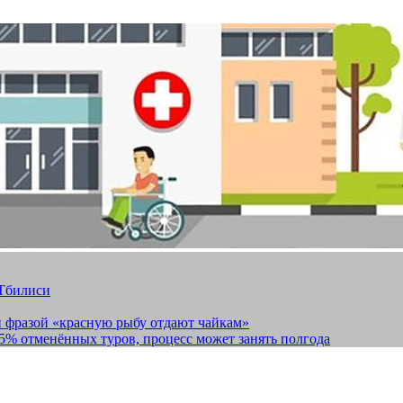
 Тбилиси
и фразой «красную рыбу отдают чайкам»
15% отменённых туров, процесс может занять полгода