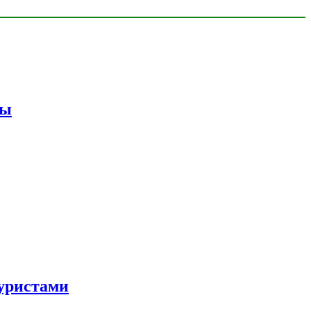
мы
уристами