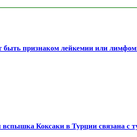
жет быть признаком лейкемии или лимфо
вспышка Коксаки в Турции связана с т