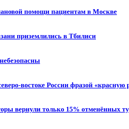
лановой помощи пациентам в Москве
Казани приземлились в Тбилиси
 небезопасны
северо-востоке России фразой «красную
торы вернули только 15% отменённых тур