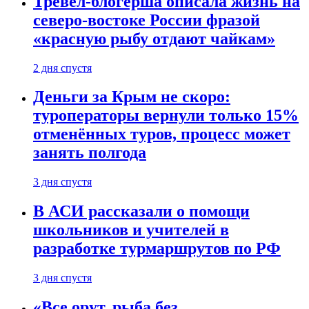
Тревел-блогерша описала жизнь на
северо-востоке России фразой
«красную рыбу отдают чайкам»
2 дня спустя
Деньги за Крым не скоро:
туроператоры вернули только 15%
отменённых туров, процесс может
занять полгода
3 дня спустя
В АСИ рассказали о помощи
школьников и учителей в
разработке турмаршрутов по РФ
3 дня спустя
«Все орут, рыба без