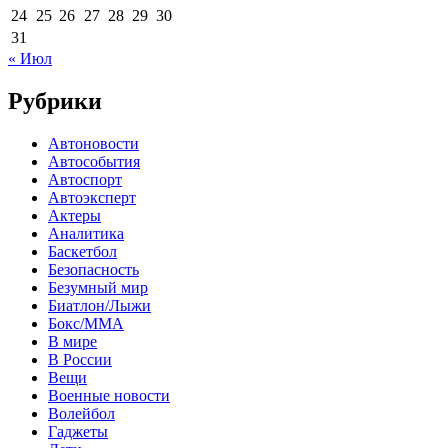
24
25
26
27
28
29
30
31
« Июл
Рубрики
Автоновости
Автособытия
Автоспорт
Автоэксперт
Актеры
Аналитика
Баскетбол
Безопасность
Безумный мир
Биатлон/Лыжи
Бокс/MMA
В мире
В России
Вещи
Военные новости
Волейбол
Гаджеты