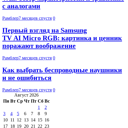
с аналогами
Рамблер
7 месяцев спустя
0
Первый взгляд на Samsung
TV AI Micro RGB: картинка и ценник
поражают воображение
Рамблер
7 месяцев спустя
0
Как выбрать беспроводные наушники
и не ошибиться
Рамблер
7 месяцев спустя
0
Август 2026
Пн
Вт
Ср
Чт
Пт
Сб
Вс
1
2
3
4
5
6
7
8
9
10
11
12
13
14
15
16
17
18
19
20
21
22
23