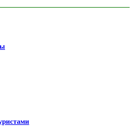
мы
уристами