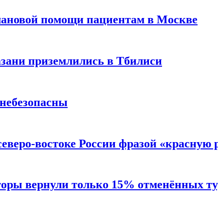
лановой помощи пациентам в Москве
Казани приземлились в Тбилиси
 небезопасны
северо-востоке России фразой «красную
торы вернули только 15% отменённых тур