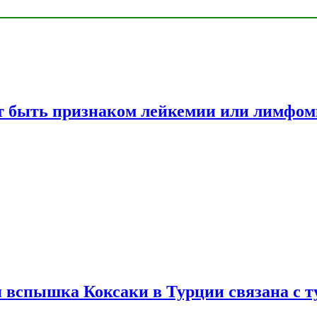
жет быть признаком лейкемии или лимфо
вспышка Коксаки в Турции связана с т