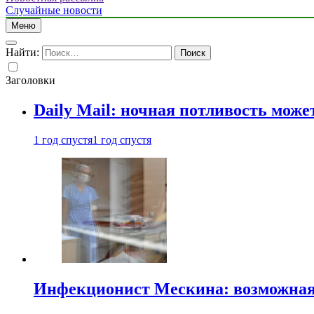
Случайные новости
Меню
Найти:
Заголовки
Daily Mail: ночная потливость мо
1 год спустя
1 год спустя
Инфекционист Мескина: возможная 