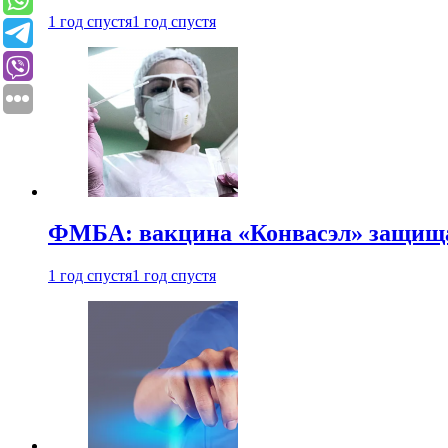
1 год спустя
1 год спустя
ФМБА: вакцина «Конвасэл» защищае
1 год спустя
1 год спустя