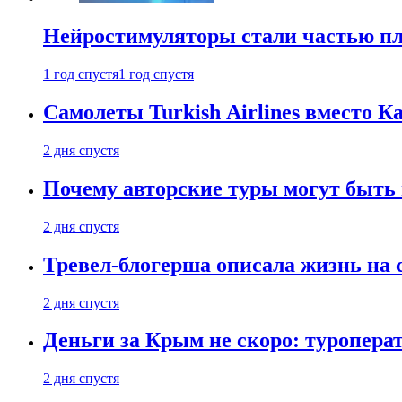
Нейростимуляторы стали частью п
1 год спустя
1 год спустя
Самолеты Turkish Airlines вместо 
2 дня спустя
Почему авторские туры могут быть
2 дня спустя
Тревел-блогерша описала жизнь на 
2 дня спустя
Деньги за Крым не скоро: туропера
2 дня спустя