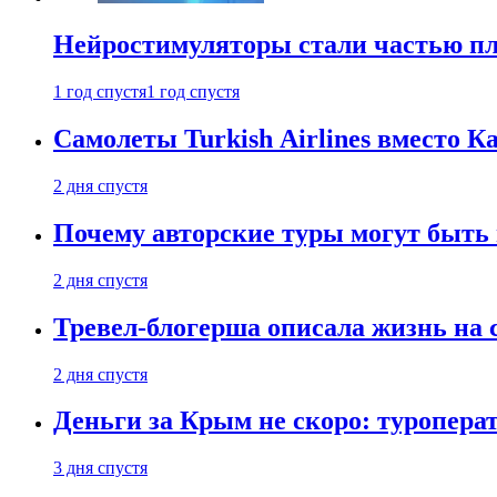
Нейростимуляторы стали частью п
1 год спустя
1 год спустя
Самолеты Turkish Airlines вместо 
2 дня спустя
Почему авторские туры могут быть
2 дня спустя
Тревел-блогерша описала жизнь на 
2 дня спустя
Деньги за Крым не скоро: туропера
3 дня спустя