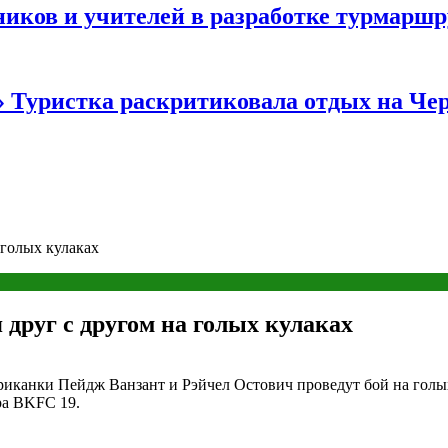
иков и учителей в разработке турмаршр
…» Туристка раскритиковала отдых на Ч
 голых кулаках
друг с другом на голых кулаках
канки Пейдж Ванзант и Рэйчел Остович проведут бой на голых 
ра BKFC 19.