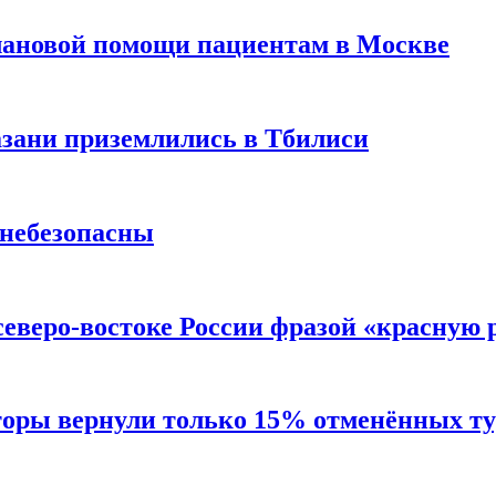
лановой помощи пациентам в Москве
Казани приземлились в Тбилиси
 небезопасны
северо-востоке России фразой «красную
торы вернули только 15% отменённых тур