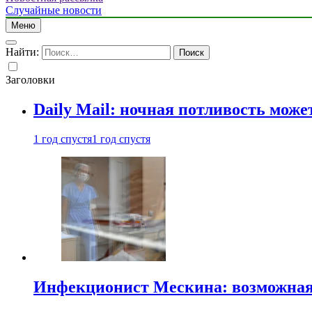
Случайные новости
Меню
Найти:
Заголовки
Daily Mail: ночная потливость мо
1 год спустя
1 год спустя
Инфекционист Мескина: возможная 