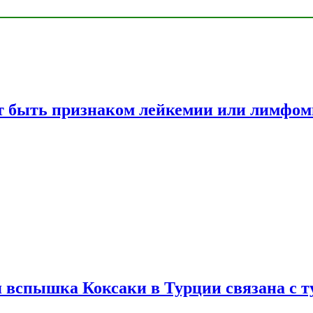
жет быть признаком лейкемии или лимфо
вспышка Коксаки в Турции связана с т