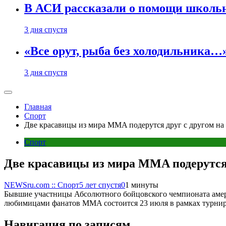
В АСИ рассказали о помощи школьн
3 дня спустя
«Все орут, рыба без холодильника
3 дня спустя
Главная
Спорт
Две красавицы из мира MMA подерутся друг с другом на
Спорт
Две красавицы из мира MMA подерутся 
NEWSru.com :: Спорт
5 лет спустя
0
1 минуты
Бывшие участницы Абсолютного бойцовского чемпионата амери
любимицами фанатов MMA состоится 23 июля в рамках турни
Навигация по записям