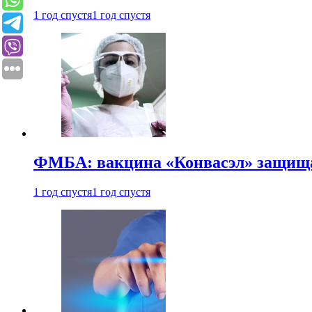
1 год спустя
1 год спустя
ФМБА: вакцина «Конвасэл» защищае
1 год спустя
1 год спустя