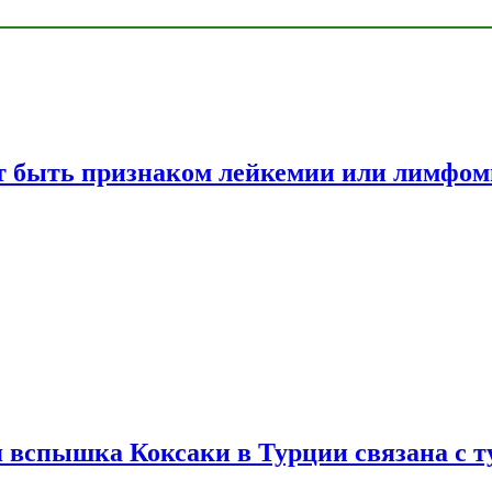
жет быть признаком лейкемии или лимфо
вспышка Коксаки в Турции связана с т