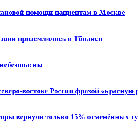
лановой помощи пациентам в Москве
Казани приземлились в Тбилиси
 небезопасны
северо-востоке России фразой «красную
торы вернули только 15% отменённых тур