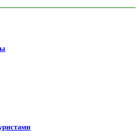
мы
уристами