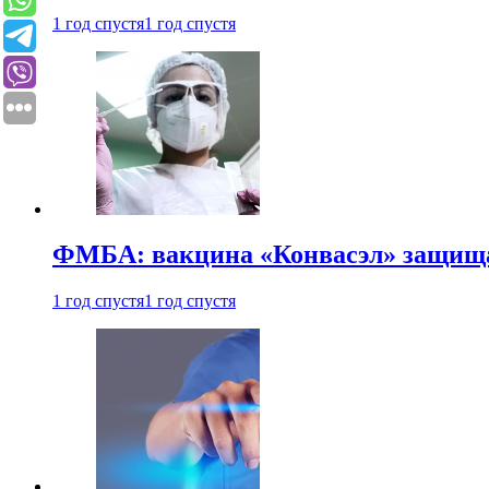
1 год спустя
1 год спустя
ФМБА: вакцина «Конвасэл» защищае
1 год спустя
1 год спустя