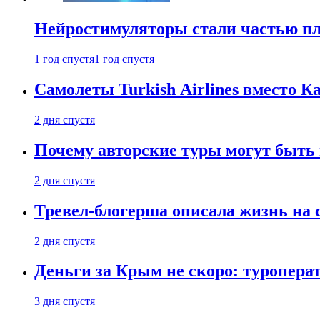
Нейростимуляторы стали частью п
1 год спустя
1 год спустя
Самолеты Turkish Airlines вместо 
2 дня спустя
Почему авторские туры могут быть
2 дня спустя
Тревел-блогерша описала жизнь на 
2 дня спустя
Деньги за Крым не скоро: туропера
3 дня спустя