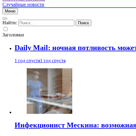
Случайные новости
Меню
Найти:
Заголовки
Daily Mail: ночная потливость мо
1 год спустя
1 год спустя
Инфекционист Мескина: возможная 