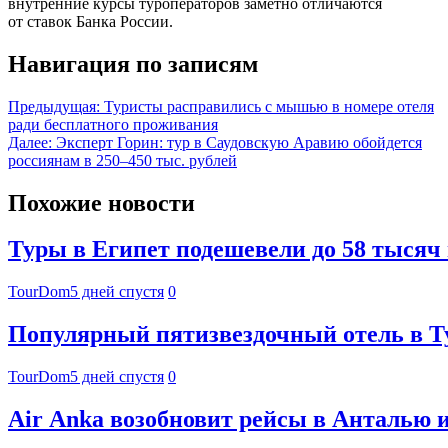
внутренние курсы туроператоров заметно отличаются
от ставок Банка России.
Навигация по записям
Предыдущая:
Туристы расправились с мышью в номере отеля
ради бесплатного проживания
Далее:
Эксперт Горин: тур в Саудовскую Аравию обойдется
россиянам в 250–450 тыс. рублей
Похожие новости
Туры в Египет подешевели до 58 тысяч 
TourDom
5 дней спустя
0
Популярный пятизвездочный отель в Т
TourDom
5 дней спустя
0
Air Anka возобновит рейсы в Анталью и