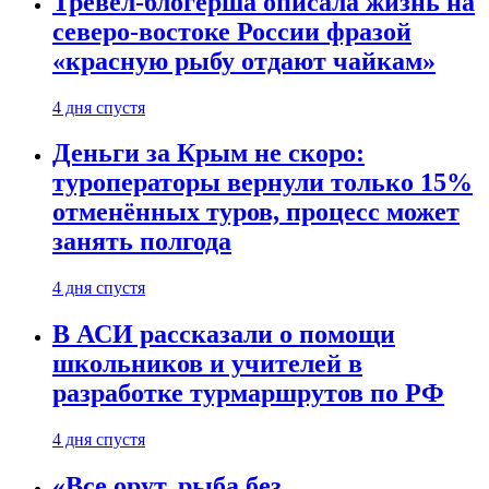
Тревел-блогерша описала жизнь на
северо-востоке России фразой
«красную рыбу отдают чайкам»
4 дня спустя
Деньги за Крым не скоро:
туроператоры вернули только 15%
отменённых туров, процесс может
занять полгода
4 дня спустя
В АСИ рассказали о помощи
школьников и учителей в
разработке турмаршрутов по РФ
4 дня спустя
«Все орут, рыба без