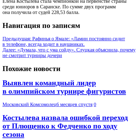
Елена Костылева стала чемпионкой на первенстве страны
среди юниоров в Саранске. По сумме двух программ
она получила от судей 228,53 балла.
Навигация по записям
Предыдущая:
Рафинья о Ямале: «Ламин постоянно сидит
в телефоне, всегда ходит в наушниках.
Далее:
«Думала, что с ума сойду». Слуцкая объяснила, почему
не смотрит турниры дочери
Похожие новости
Выявлен командный лидер
в олимпийском турнире фигуристов
Московский Комсомолец
6 месяцев спустя
0
Костылева назвала ошибкой переход
от Плющенко к Федченко по ходу
сезона