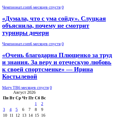
Чемпионат.com
6 месяцев спустя
0
«Думала, что с ума сойду». Слуцкая
объяснила, почему не смотрит
турниры дочери
Чемпионат.com
6 месяцев спустя
0
«Очень благодарна Плющенко за труд
и знания. За веру и отеческую любовь
к своей спортсменке» — Ирина
Костылевой
Матч ТВ
6 месяцев спустя
0
Август 2026
Пн
Вт
Ср
Чт
Пт
Сб
Вс
1
2
3
4
5
6
7
8
9
10
11
12
13
14
15
16