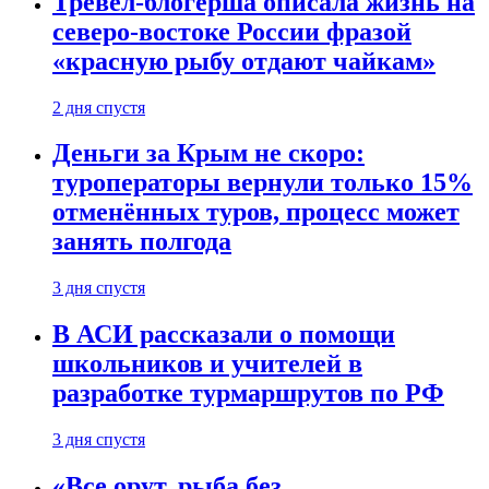
Тревел-блогерша описала жизнь на
северо-востоке России фразой
«красную рыбу отдают чайкам»
2 дня спустя
Деньги за Крым не скоро:
туроператоры вернули только 15%
отменённых туров, процесс может
занять полгода
3 дня спустя
В АСИ рассказали о помощи
школьников и учителей в
разработке турмаршрутов по РФ
3 дня спустя
«Все орут, рыба без