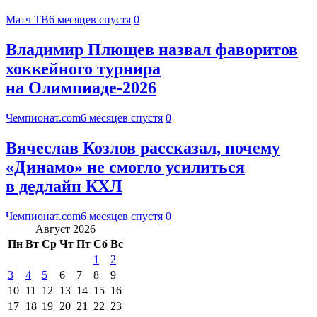
Матч ТВ
6 месяцев спустя
0
Владимир Плющев назвал фаворитов
хоккейного турнира
на Олимпиаде-2026
Чемпионат.com
6 месяцев спустя
0
Вячеслав Козлов рассказал, почему
«Динамо» не смогло усилиться
в дедлайн КХЛ
Чемпионат.com
6 месяцев спустя
0
Август 2026
Пн
Вт
Ср
Чт
Пт
Сб
Вс
1
2
3
4
5
6
7
8
9
10
11
12
13
14
15
16
17
18
19
20
21
22
23