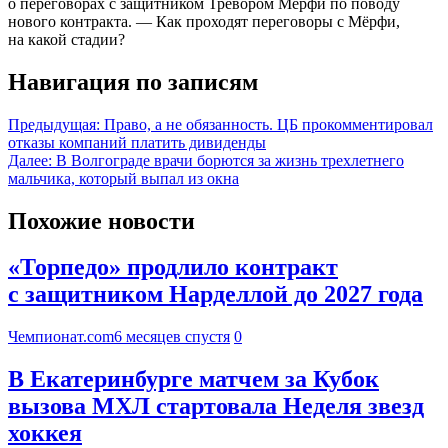
о переговорах с защитником Тревором Мёрфи по поводу
нового контракта. — Как проходят переговоры с Мёрфи,
на какой стадии?
Навигация по записям
Предыдущая:
Право, а не обязанность. ЦБ прокомментировал
отказы компаний платить дивиденды
Далее:
В Волгограде врачи борются за жизнь трехлетнего
мальчика, который выпал из окна
Похожие новости
«Торпедо» продлило контракт
с защитником Нарделлой до 2027 года
Чемпионат.com
6 месяцев спустя
0
В Екатеринбурге матчем за Кубок
вызова МХЛ стартовала Неделя звезд
хоккея